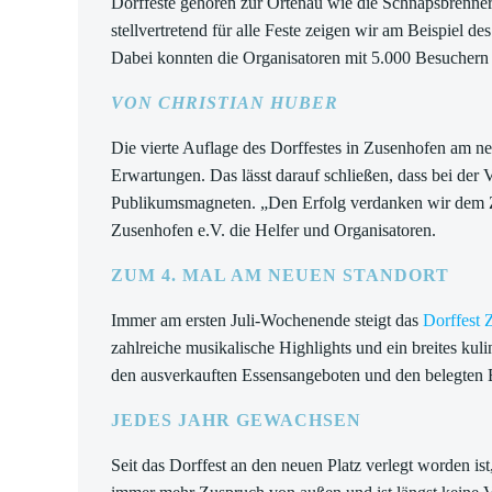
Dorffeste gehören zur Ortenau wie die Schnapsbrennere
stellvertretend für alle Feste zeigen wir am Beispiel 
Dabei konnten die Organisatoren mit 5.000 Besuchern
VON CHRISTIAN HUBER
Die vierte Auflage des Dorffestes in Zusenhofen am neu
Erwartungen. Das lässt darauf schließen, dass bei der
Publikumsmagneten. „Den Erfolg verdanken wir dem Zu
Zusenhofen e.V. die Helfer und Organisatoren.
ZUM 4. MAL AM NEUEN STANDORT
Immer am ersten Juli-Wochenende steigt das
Dorffest 
zahlreiche musikalische Highlights und ein breites kul
den ausverkauften Essensangeboten und den belegten 
JEDES JAHR GEWACHSEN
Seit das Dorffest an den neuen Platz verlegt worden is