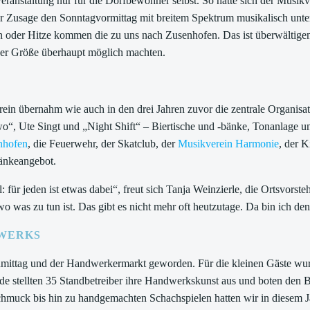
eranstaltung nur für die Dorfbewohner selbst. So hatte sich der Musik
r Zusage den Sonntagvormittag mit breitem Spektrum musikalisch unter
n oder Hitze kommen die zu uns nach Zusenhofen. Das ist überwältige
eser Größe überhaupt möglich machten.
ein übernahm wie auch in den drei Jahren zuvor die zentrale Organisat
“, Ute Singt und „Night Shift“ – Biertische und -bänke, Tonanlage un
nhofen
, die Feuerwehr, der Skatclub, der
Musikverein Harmonie
, der 
ränkeangebot.
ür jeden ist etwas dabei“, freut sich Tanja Weinzierle, die Ortsvorsteh
o was zu tun ist. Das gibt es nicht mehr oft heutzutage. Da bin ich den
DWERKS
achmittag und der Handwerkermarkt geworden. Für die kleinen Gäste w
stellten 35 Standbetreiber ihre Handwerkskunst aus und boten den Be
muck bis hin zu handgemachten Schachspielen hatten wir in diesem Jahr 