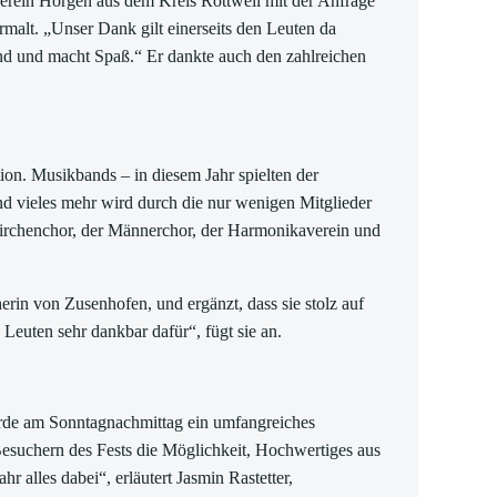
verein Horgen aus dem Kreis Rottweil mit der Anfrage
malt. „Unser Dank gilt einerseits den Leuten da
nd und macht Spaß.“ Er dankte auch den zahlreichen
ion. Musikbands – in diesem Jahr spielten der
d vieles mehr wird durch die nur wenigen Mitglieder
Kirchenchor, der Männerchor, der Harmonikaverein und
erin von Zusenhofen, und ergänzt, dass sie stolz auf
 Leuten sehr dankbar dafür“, fügt sie an.
urde am Sonntagnachmittag ein umfangreiches
suchern des Fests die Möglichkeit, Hochwertiges aus
alles dabei“, erläutert Jasmin Rastetter,