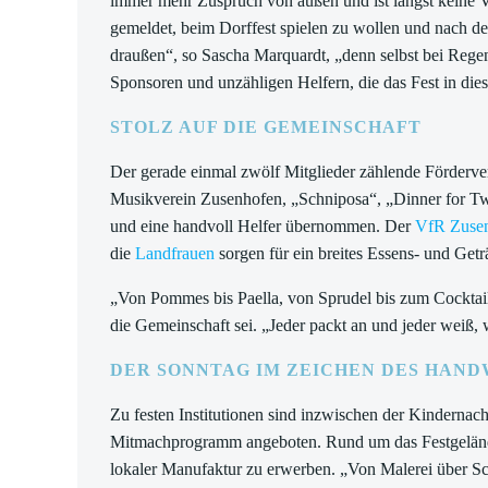
immer mehr Zuspruch von außen und ist längst keine V
gemeldet, beim Dorffest spielen zu wollen und nach de
draußen“, so Sascha Marquardt, „denn selbst bei Rege
Sponsoren und unzähligen Helfern, die das Fest in di
STOLZ AUF DIE GEMEINSCHAFT
Der gerade einmal zwölf Mitglieder zählende Förderver
Musikverein Zusenhofen, „Schniposa“, „Dinner for Two
und eine handvoll Helfer übernommen. Der
VfR Zuse
die
Landfrauen
sorgen für ein breites Essens- und Get
„Von Pommes bis Paella, von Sprudel bis zum Cocktail: f
die Gemeinschaft sei. „Jeder packt an und jeder weiß, w
DER SONNTAG IM ZEICHEN DES HAN
Zu festen Institutionen sind inzwischen der Kindern
Mitmachprogramm angeboten. Rund um das Festgelände 
lokaler Manufaktur zu erwerben. „Von Malerei über Sch