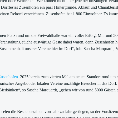
ien oder Weinreben. Wir können nicht über jede der unzähligen Veranst
des Dorffestes Zusenhofen ein paar Hintergründe, Ablauf und Charakteri
 einen Rekord verzeichnen. Zusenhofen hat 1.800 Einwohner. Es kamen
en Platz rund um die Freiwaldhalle war ein voller Erfolg. Mit rund 500
 Veranstaltung etliche auswärtige Gäste dabei waren, denn Zusenhofen
sammenhalt unserer Vereine hier im Dorf“, lobt Sascha Marquardt, Vo
Zusenhofen
. 2025 bereits zum vierten Mal am neuen Standort rund um d
inarisches Angebot der lokalen Vereine unzählige Besucher in das Dorf.
Bierbänken“, so Sascha Marquardt, „gehen wir von rund 5000 Gästen 
t, seien die Besucherzahlen von Jahr zu Jahr gestiegen, so der Vorsitz