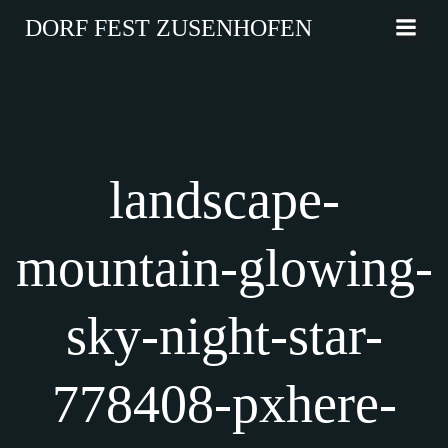
Zum
DORF FEST ZUSENHOFEN
Inhalt
springen
landscape-
mountain-glowing-
sky-night-star-
778408-pxhere-